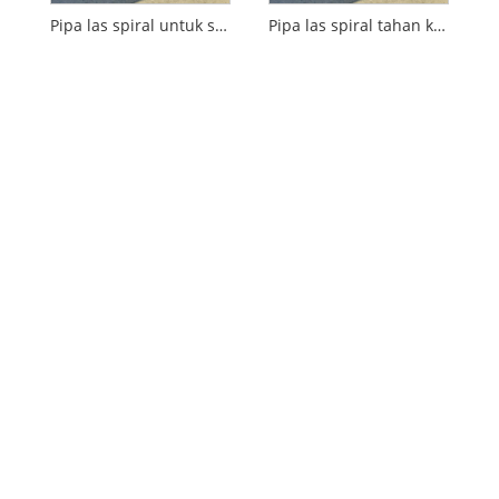
Pipa las spiral untuk suplai air
Pipa las spiral tahan karat