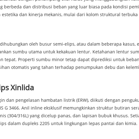
ng berbeda dan distribusi beban yang luar biasa pada kondisi pe
stetika dan kinerja mekanis, mulai dari kolom struktural terbuka
yang dihubungkan oleh busur semi-elips, atau dalam beberapa kasus,
ankan sumbu utama untuk kekakuan lentur. Ketahanan lentur sum
n tepat. Properti sumbu minor tetap dapat diprediksi untuk beban
han otomatis yang tahan terhadap penumpukan debu dan kelemb
ps Xinlida
in dan pengelasan hambatan listrik (ERW), diikuti dengan penguk
IS G 3466. Anil inline eksklusif memungkinkan struktur butiran se
nis (304/316L) yang dicelup panas, dan lapisan bubuk khusus. Setia
elips dalam dupleks 2205 untuk lingkungan lepas pantai dan kimia.