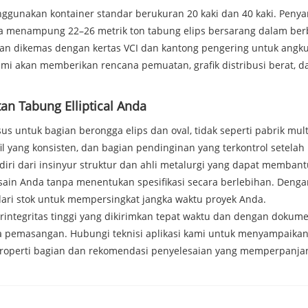
menggunakan kontainer standar berukuran 20 kaki dan 40 kaki. P
a menampung 22–26 metrik ton tabung elips bersarang dalam berba
man dikemas dengan kertas VCI dan kantong pengering untuk angku
mi akan memberikan rencana pemuatan, grafik distribusi berat, d
an Tabung Elliptical Anda
husus untuk bagian berongga elips dan oval, tidak seperti pabrik
ofil yang konsisten, dan bagian pendinginan yang terkontrol setel
diri dari insinyur struktur dan ahli metalurgi yang dapat memba
in Anda tanpa menentukan spesifikasi secara berlebihan. Dengan 
dari stok untuk mempersingkat jangka waktu proyek Anda.
ntegritas tinggi yang dikirimkan tepat waktu dan dengan dokumen
a pemasangan. Hubungi teknisi aplikasi kami untuk menyampaikan
 properti bagian dan rekomendasi penyelesaian yang memperpanjan