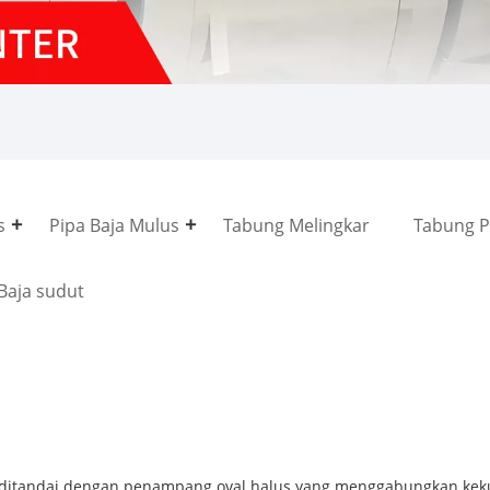
s
Pipa Baja Mulus
Tabung Melingkar
Tabung P
Baja sudut
 ditandai dengan penampang oval halus yang menggabungkan kekua