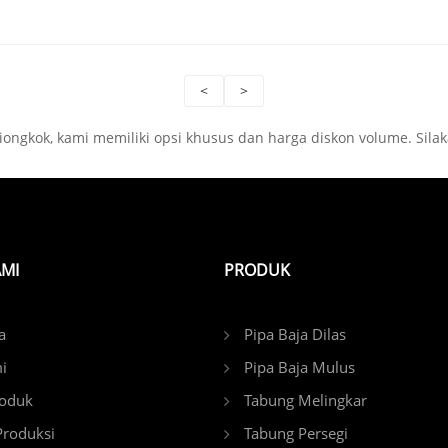
<
>
ongkok, kami memiliki opsi khusus dan harga diskon volume. Sila
MI
PRODUK
a
Pipa Baja Dilas
i
Pipa Baja Mulus
roduk
Tabung Melingkar
Produksi
Tabung Persegi