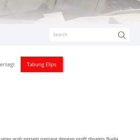
ersegi
Tabung Elips
tan arah persegi panjang dengan profil dinamis fluida