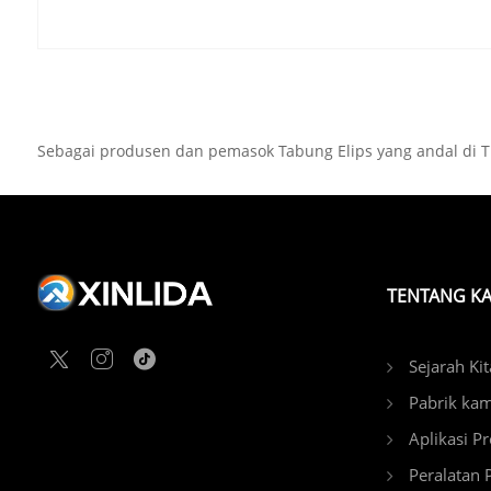
Sebagai produsen dan pemasok Tabung Elips yang andal di Ti
TENTANG KA
Sejarah Kit
Pabrik kam
Aplikasi P
Peralatan 