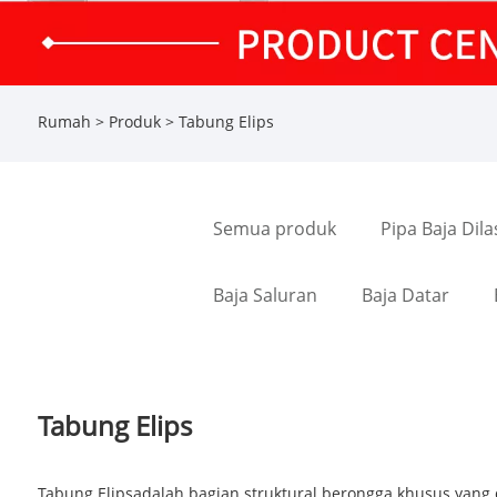
Rumah
>
Produk
> Tabung Elips
Semua produk
Pipa Baja Dila
Baja Saluran
Baja Datar
Tabung Elips
Tabung Elips
adalah bagian struktural berongga khusus yang