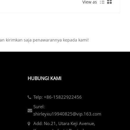
View as
kan kirimkan saja penawarannya kepada kami!
HUBUNGI KAMI
Telp: +86-15822922456
Surel:
shirleyxu19940825@vip.163.com
Add: No.21, Utara Keji Avenue,