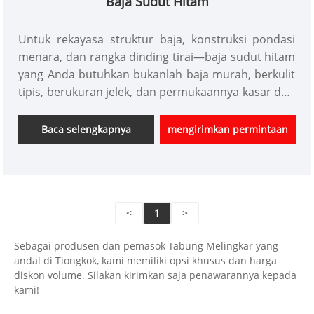
Baja Sudut Hitam
Untuk rekayasa struktur baja, konstruksi pondasi
menara, dan rangka dinding tirai—baja sudut hitam
yang Anda butuhkan bukanlah baja murah, berkulit
tipis, berukuran jelek, dan permukaannya kasar dari
pedagang kaki lima. Tianjin Xinlida Steel Pipe Co.,
Ltd., dengan pabrik yang dirancang untuk kapasitas
Baca selengkapnya
mengirimkan permintaan
produksi tahunan sebesar 50 juta ton, berfokus
pada bisnis inti pipa dan profil baja, membangun
sistem "produksi dalam negeri + basis luar negeri +
perdagangan global." Produk kami diekspor ke Asia
<
1
>
Tenggara, Timur Tengah, dan pasar luar negeri
lainnya. Keunggulan inti kami: kami mendukung
Sebagai produsen dan pemasok Tabung Melingkar yang
perubahan spesifikasi dan penyesuaian kuantitas
andal di Tiongkok, kami memiliki opsi khusus dan harga
hingga 48 jam sebelum produksi, dengan jalur
diskon volume. Silakan kirimkan saja penawarannya kepada
produksi cerdas yang memberikan respons cepat,
kami!
meminimalkan limbah material dan modal terikat.