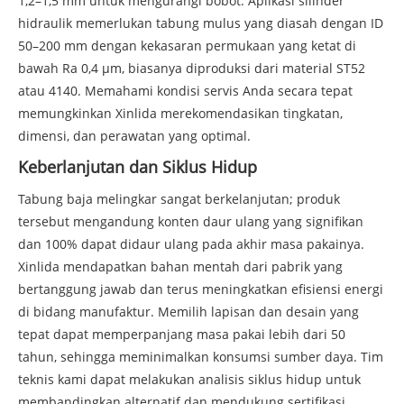
1,2–1,5 mm untuk mengurangi bobot. Aplikasi silinder
hidraulik memerlukan tabung mulus yang diasah dengan ID
50–200 mm dengan kekasaran permukaan yang ketat di
bawah Ra 0,4 µm, biasanya diproduksi dari material ST52
atau 4140. Memahami kondisi servis Anda secara tepat
memungkinkan Xinlida merekomendasikan tingkatan,
dimensi, dan perawatan yang optimal.
Keberlanjutan dan Siklus Hidup
Tabung baja melingkar sangat berkelanjutan; produk
tersebut mengandung konten daur ulang yang signifikan
dan 100% dapat didaur ulang pada akhir masa pakainya.
Xinlida mendapatkan bahan mentah dari pabrik yang
bertanggung jawab dan terus meningkatkan efisiensi energi
di bidang manufaktur. Memilih lapisan dan desain yang
tepat dapat memperpanjang masa pakai lebih dari 50
tahun, sehingga meminimalkan konsumsi sumber daya. Tim
teknis kami dapat melakukan analisis siklus hidup untuk
membandingkan alternatif dan mendukung sertifikasi